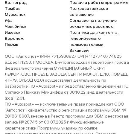
Волгоград
Правила работы программы
Тамбов
Пользовательское
Мурманск
соглашение
Уфа
Согласие на получение
Челябинск
рекламных рассылок
Ижевск
Политика для контента,
Воронеж
генерируемого
Пермь
пользователями
Вакансии
ООО «Автоспот» (ИНН 7715936827 ОРГН 1127746774825
адрес 111250, Г.МОСКВА, Внутригородская территория города
федерального значения МУНИЦИПАЛЬНЫЙ ОКРУГ
ЛЕФОРТОВО, ПРОЕЗД ЗАВОДА СЕРП И МОЛОТ, Д. 10, ПОМЕЩ.
41Н/9, ОКВЭД 62.0) осуществляет деятельность по
разработке ПО «Autospot» и предоставлению лицензий на ПО.
Согласно Приказу Минцифры от 08.10.22, вид деятельности
(код): 2.01.
ПО «Autospot» — исключительные права принадлежат ООО
"Автоспот": свидетельство о регистрации программы ЭВМ №
2018618687, внесена в Реестр программ для ЭВМ, реестровая
запись № 28745 от 09.07.2025 г. Функциональные
характеристики Программы указаны по ссылке: