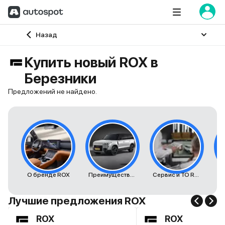
Главная
Назад
Купить новый ROX в
Березники
Предложений не найдено.
О бренде ROX
Преимущества автомобилей ROX
Сервис и ТО ROX
К
Лучшие предложения ROX
ROX
ROX