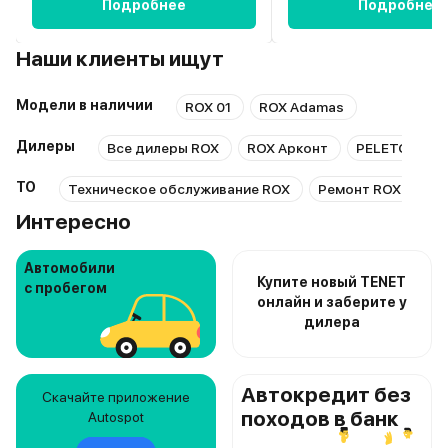
Подробнее
Подробнее
Наши клиенты ищут
Модели в наличии
ROX 01
ROX Adamas
Дилеры
Все дилеры ROX
ROX Арконт
PELETON RO
ТО
Техническое обслуживание ROX
Ремонт ROX
Ре
Интересно
Автомобили
Купите новый TENET
с пробегом
онлайн и заберите у
дилера
Автокредит без
Скачайте приложение
походов в банк
Autospot