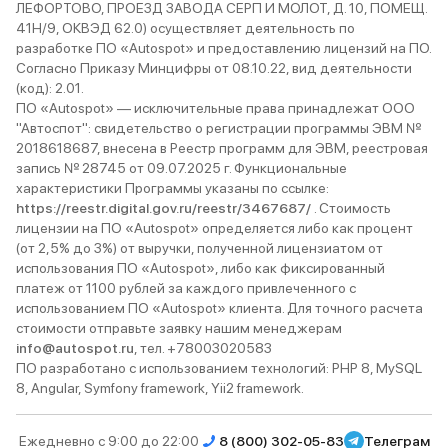
ЛЕФОРТОВО, ПРОЕЗД ЗАВОДА СЕРП И МОЛОТ, Д. 10, ПОМЕЩ.
Отвечаю: «За те же деньги —
41Н/9, ОКВЭД 62.0) осуществляет деятельность по
вдвое больше опций и место для
разработке ПО «Autospot» и предоставлению лицензий на ПО.
собаки». Ставлю 4/5: электронику
Согласно Приказу Минцифры от 08.10.22, вид деятельности
надо дорабатывать, но в целом —
(код): 2.01.
ПО «Autospot» — исключительные права принадлежат ООО
лучший выбор для тех, кому
"Автоспот": свидетельство о регистрации программы ЭВМ №
важнее пространство, а не лейбл
2018618687, внесена в Реестр программ для ЭВМ, реестровая
на радиаторе. П.С. Совет:
запись № 28745 от 09.07.2025 г. Функциональные
проверяйте давление в шинах.
характеристики Программы указаны по ссылке:
После покупки машину вело
https://reestr.digital.gov.ru/reestr/3467687/
. Стоимость
лицензии на ПО «Autospot» определяется либо как процент
вправо — оказалось, дилер
(от 2,5% до 3%) от выручки, полученной лицензиатом от
накачал колёса до 3.0. Спустил
использования ПО «Autospot», либо как фиксированный
до 2.3 — теперь едет ровно, как
платеж от 1100 рублей за каждого привлеченного с
по рельсам. А ещё для семейных:
использованием ПО «Autospot» клиента. Для точного расчета
купите чехлы на сиденья — дети
стоимости отправьте заявку нашим менеджерам
info@autospot.ru
, тел. +78003020583
и собака несовместимы с белой
ПО разработано с использованием технологий: PHP 8, MySQL
тканью.
8, Angular, Symfony framework, Yii2 framework.
Ежедневно с 9:00 до 22:00
8 (800) 302-05-83
Телеграм