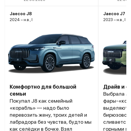
Jaecoo J8
Jaecoo J7
2024 – н.в., I
2023 – н.в., I
Комфортно для большой
Драйв и с
семьи
Выбрала J7
Покупал J8 как семейный
фары-«ког
«корабль» — надо было
выделяют е
перевозить жену, троих детей и
бирюзовом 
лабрадора без чувства, будто мы
сливается 
как селёдки в бочке. Взял
горными пе