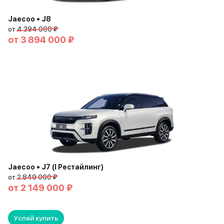
Jaecoo • J8
от
4 394 000 ₽
от
3 894 000 ₽
Jaecoo • J7 (I Рестайлинг)
от
2 849 000 ₽
от
2 149 000 ₽
Успей купить