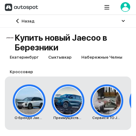
Главная
Назад
Купить новый Jaecoo в
Березники
Екатеринбург
Сыктывкар
Набережные Челны
Е
Кроссовер
О бренде Jaecoo
Преимущества автомобилей Jaecoo
Сервис и ТО Jaecoo
К