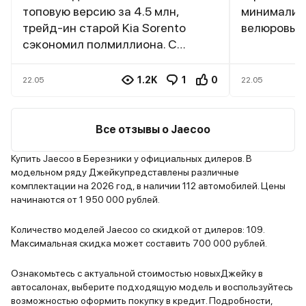
топовую версию за 4.5 млн,
минимализ
трейд-ин старой Kia Sorento
велюровые 
сэкономил полмиллиона. С
крыша, но 
первого взгляда машина
пачкается 
впечатлила: панорамная крыша,
маневренны
1.2K
1
0
22.05
22.05
скрытые дверные ручки и
сочинских 
агрессивная решётка — дети
стойки огр
сразу закричали: «Папа, это же
трассе на 
Все отзывы о Jaecoo
звездолёт из фильма!» Салон
появляется
оказался просторнее, чем я
Подогрев л
Купить Jaecoo в Березники у официальных дилеров. В
модельном ряду Джейкупредставлены различные
ожидал: второй ряд с
зеркал раб
комплектации на 2026 год, в наличии 112 автомобилей. Цены
регулируемыми спинками (дети
климат-ко
начинаются от 1 950 000 рублей.
спят даже в пробках), третий ряд
воздух. Вм
тесноват для подростков, но
влезает вс
Количество моделей Jaecoo со скидкой от дилеров: 109.
младшему хватает. Собаке
Машина для
Максимальная скидка может составить 700 000 рублей.
выделили место в багажнике —
внимание. 
250 литров хватило на корзину и
наверно то
Ознакомьтесь с актуальной стоимостью новыхДжейку в
автосалонах, выберите подходящую модель и воспользуйтесь
сумки с провизией.
и долгая п
возможностью оформить покупку в кредит. Подробности,