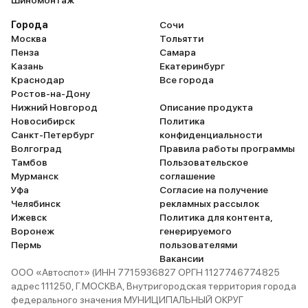
Шиномонтаж
салоне — ошибка: через неделю
после покупки он покрылся
Города
Сочи
отпечатками детских рук. Теперь
Москва
Тольятти
Пенза
Самара
в каждом кармане — влажные
Казань
Екатеринбург
салфетки, как в детском саду. А
Краснодар
Все города
левый подрулевой переключатель
Ростов-на-Дону
— головоломка: чтобы включить
Нижний Новгород
Описание продукта
дворники, надо нащупать три
Новосибирск
Политика
Санкт-Петербург
конфиденциальности
кнопки, будто разминируешь
Волгоград
Правила работы программы
бомбу. За полгода накатали 12
Тамбов
Пользовательское
тыс. км — от дачных поездок до
Мурманск
соглашение
путешествия на Байкал. Машина
Уфа
Согласие на получение
не подводила: только ТО раз в 10
Челябинск
рекламных рассылок
Ижевск
Политика для контента,
тыс. км, никаких поломок. Для
Воронеж
генерируемого
семьи из пяти человек —
Пермь
пользователями
идеально, если не считать
Вакансии
тесноты третьего ряда. Соседи
ООО «Автоспот» (ИНН 7715936827 ОРГН 1127746774825
на Volvo XC90 крутят носом:
адрес 111250, Г.МОСКВА, Внутригородская территория города
федерального значения МУНИЦИПАЛЬНЫЙ ОКРУГ
«Зачем брали китайца?»