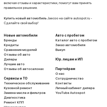
Шумоизоляция радует: на трассе
(ждала нов
включая отзывы и характеристики, помогут вам принять
дети смотрят мультики без
Оценка — 
правильное решение.
наушников, а я слушаю подкасты,
не перекрикивая ветер. Но без
Купить новый автомобиль
Jaecoo на сайте autospot.ru -
косяков не обошлось. Голосовой
Сделайте свой выбор!
помощник — отдельная история:
вместо «включи обогрев
Новые автомобили
Авто с пробегом
сидений» он включает радио на
Бренды
Каталог авто с пробегом
Кредиты
Заказ автомобиля
полную громкость, а CarPlay
Сравнения моделей
Выкуп
вылетает так часто, что я уже
Отзывы об авто
научился перезагружать систему
Дилеры
Юр. лицам и ИП
на ходу. Подвеска в
Лучшие авто
«спортивном» режиме жёсткая,
Отзывы об автосалонах
Партнёрам
О нас
как у карта — переключил на
Сервисы и ТО
Сотрудничество
«комфорт», но на лежачих
Техническое обслуживание
Контакты
полицейских всё равно
Кузовной ремонт
Личный кабинет дилера
подбрасывает. Дети смеются:
Замена масла и фильтров
YouTube Autospot
«Пап, ты нас на аттракционе
Диагностика
Ремонт КПП
катаешь?» Белый пластик в