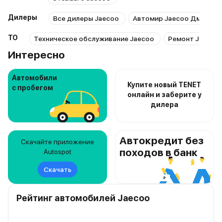
Дилеры
Все дилеры Jaecoo
Автомир Jaecoo Дмитров
ТО
Техническое обслуживание Jaecoo
Ремонт Jaecoo
Интересно
Автомобили
Купите новый TENET
с пробегом
онлайн и заберите у
дилера
Автокредит без
Скачайте приложение
походов в банк
Autospot
Скачать
Рейтинг автомобилей Jaecoo