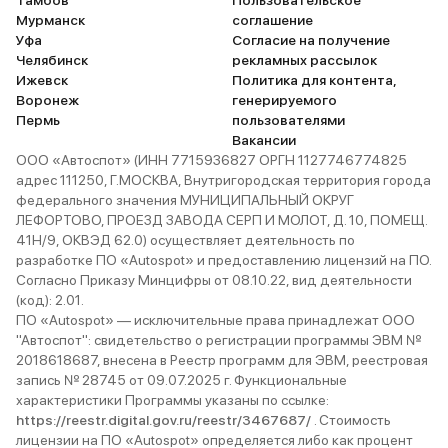
Тамбов
Пользовательское
Мурманск
соглашение
Уфа
Согласие на получение
Челябинск
рекламных рассылок
Ижевск
Политика для контента,
Воронеж
генерируемого
Пермь
пользователями
Вакансии
ООО «Автоспот» (ИНН 7715936827 ОРГН 1127746774825
адрес 111250, Г.МОСКВА, Внутригородская территория города
федерального значения МУНИЦИПАЛЬНЫЙ ОКРУГ
ЛЕФОРТОВО, ПРОЕЗД ЗАВОДА СЕРП И МОЛОТ, Д. 10, ПОМЕЩ.
41Н/9, ОКВЭД 62.0) осуществляет деятельность по
разработке ПО «Autospot» и предоставлению лицензий на ПО.
Согласно Приказу Минцифры от 08.10.22, вид деятельности
(код): 2.01.
ПО «Autospot» — исключительные права принадлежат ООО
"Автоспот": свидетельство о регистрации программы ЭВМ №
2018618687, внесена в Реестр программ для ЭВМ, реестровая
запись № 28745 от 09.07.2025 г. Функциональные
характеристики Программы указаны по ссылке:
https://reestr.digital.gov.ru/reestr/3467687/
. Стоимость
лицензии на ПО «Autospot» определяется либо как процент