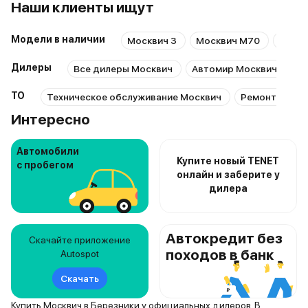
Наши клиенты ищут
Модели в наличии
Москвич 3
Москвич М70
Моск
Дилеры
Все дилеры Москвич
Автомир Москвич Озерн
ТО
Техническое обслуживание Москвич
Ремонт Моск
Интересно
Автомобили
Купите новый TENET
с пробегом
онлайн и заберите у
дилера
Автокредит без
Скачайте приложение
походов в банк
Autospot
Скачать
Купить Москвич в Березники у официальных дилеров. В