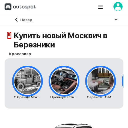
Главная
Назад
Купить новый Москвич в
Березники
Кроссовер
О бренде Москвич
Преимущества автомобилей Москвич
Сервис и ТО Москвич
К