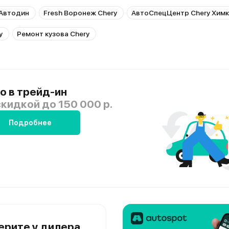
 Автодин
Fresh Воронеж Chery
АвтоСпецЦентр Chery Хим
y
Ремонт кузова Chery
о в трейд-ин
скидкой
до 150 000 р.
Подробнее
ерите у дилера