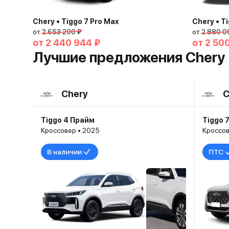
Chery • Tiggo 7 Pro Max
Chery • T
от
2 653 200 ₽
от
2 880 0
от
2 440 944 ₽
от
2 50
Лучшие предложения Chery
Chery
C
Tiggo 4 Прайм
Tiggo 
Кроссовер • 2025
Кроссов
В наличии
ПТС