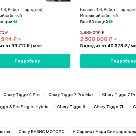
 1.6, Робот, Передний,
Бензин, 1.6, Робот, Передни
ийся белый
Искрящийся белый
 опции
Все 60 опций
00 ₽
2 880 000 ₽
 944 ₽
2 500 000 ₽
т от 39 717 ₽ / мес.
В кредит от 40 678 ₽ / ме
Подробнее
Подробнее
Chery Tiggo 4 Pro
Chery Tiggo 7 Pro Max
Chery Tiggo 7 P
ggo 8 Pro Plug-in Hybrid
Chery Tiggo 9
Chery Tiggo 7L
C
йская
Chery БАЗИС МОТОРС
У Сервис+ Чери Симферополь