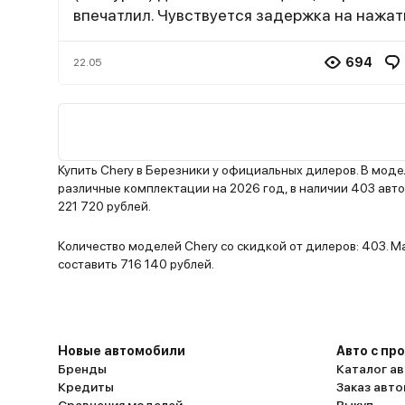
впечатлил. Чувствуется задержка на нажат
педали газа. Коробка передач (7-ступенча
робот) работает плавно, но иногда задумы
694
22.05
при переключениях. Расход топлива в горо
достаточно высокий – около 12-13 литров н
км. Из плюсов также стоит отметить богат
комплектацию. Есть все необходимые опци
адаптивный круиз-контроль, камеры круго
Купить Chery в Березники у официальных дилеров. В мо
обзора, панорамная крыша, электропривод
различные комплектации на 2026 год, в наличии 403 авт
221 720 рублей.
сидений и т.д. Мультимедийная система ра
быстро и без глюков. В целом, Chery Tiggo 
Количество моделей Chery со скидкой от дилеров: 403. 
неплохой автомобиль.
составить 716 140 рублей.
Новые автомобили
Авто с пр
Бренды
Каталог ав
Кредиты
Заказ авт