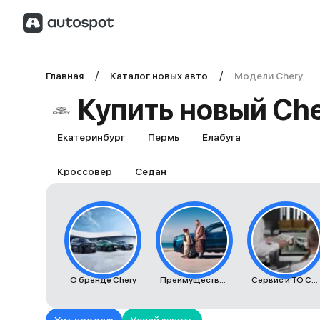
Главная
Каталог новых авто
Модели Chery
Купить новый Che
Екатеринбург
Пермь
Елабуга
Кроссовер
Седан
О бренде Chery
Преимущества автомобилей Chery
Сервис и ТО Chery