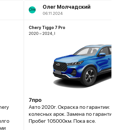
Олег Молчадский
06.11.2024
Chery Tiggo 7 Pro
2020 – 2024, I
7про
hery
Авто 2020г. Окраска по гарантии: порогов
колесных арок. Замена по гарантии ради
олго
Пробег 105000км. Пока все.
ыми