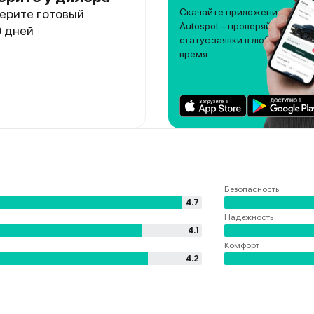
ерите готовый
Скачайте приложение
Autospot – проверяйте
0 дней
статус заявки в любое
время
Безопасность
4.7
Надежность
4.1
Комфорт
4.2