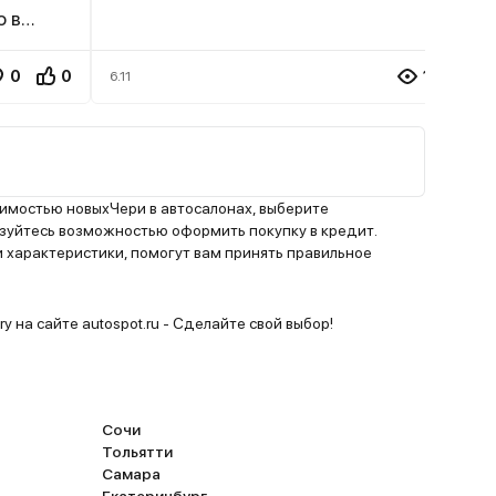
о в
л!
0
0
173.8K
6.11
менты,
ая
я
оимостью новыхЧери в автосалонах, выберите
ые
уйтесь возможностью оформить покупку в кредит.
 характеристики, помогут вам принять правильное
ю, но
 машина
y на сайте autospot.ru - Сделайте свой выбор!
можно
опливо.
Сочи
очен
Тольятти
елам.
Самара