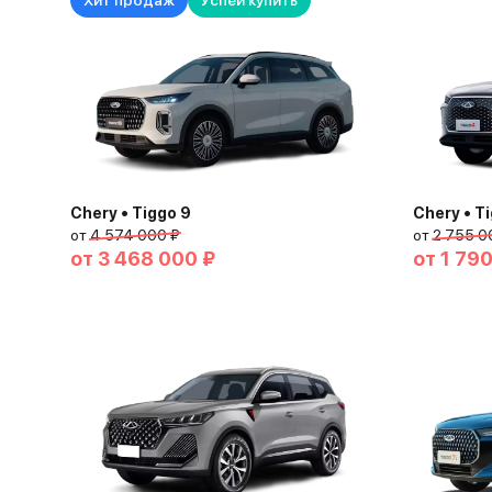
Хит продаж
Успей купить
Chery • Tiggo 9
Chery • T
от
4 574 000 ₽
от
2 755 0
от
3 468 000 ₽
от
1 79