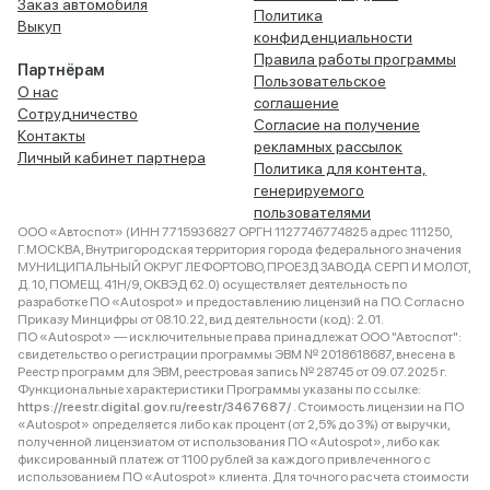
Заказ автомобиля
Политика
Выкуп
конфиденциальности
Правила работы программы
Партнёрам
Пользовательское
О нас
соглашение
Сотрудничество
Согласие на получение
Контакты
рекламных рассылок
Личный кабинет партнера
Политика для контента,
генерируемого
пользователями
ООО «Автоспот» (ИНН 7715936827 ОРГН 1127746774825 адрес 111250,
Г.МОСКВА, Внутригородская территория города федерального значения
МУНИЦИПАЛЬНЫЙ ОКРУГ ЛЕФОРТОВО, ПРОЕЗД ЗАВОДА СЕРП И МОЛОТ,
Д. 10, ПОМЕЩ. 41Н/9, ОКВЭД 62.0) осуществляет деятельность по
разработке ПО «Autospot» и предоставлению лицензий на ПО. Согласно
Приказу Минцифры от 08.10.22, вид деятельности (код): 2.01.
ПО «Autospot» — исключительные права принадлежат ООО "Автоспот":
свидетельство о регистрации программы ЭВМ № 2018618687, внесена в
Реестр программ для ЭВМ, реестровая запись № 28745 от 09.07.2025 г.
Функциональные характеристики Программы указаны по ссылке:
https://reestr.digital.gov.ru/reestr/3467687/
. Стоимость лицензии на ПО
«Autospot» определяется либо как процент (от 2,5% до 3%) от выручки,
полученной лицензиатом от использования ПО «Autospot», либо как
фиксированный платеж от 1100 рублей за каждого привлеченного с
использованием ПО «Autospot» клиента. Для точного расчета стоимости