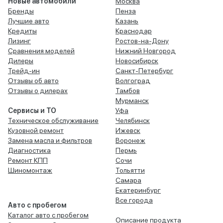
Новые автомобили
Москва
Бренды
Пенза
Лучшие авто
Казань
Кредиты
Краснодар
Лизинг
Ростов-на-Дону
Сравнения моделей
Нижний Новгород
Дилеры
Новосибирск
Трейд-ин
Санкт-Петербург
Отзывы об авто
Волгоград
Отзывы о дилерах
Тамбов
Мурманск
Сервисы и ТО
Уфа
Техническое обслуживание
Челябинск
Кузовной ремонт
Ижевск
Замена масла и фильтров
Воронеж
Диагностика
Пермь
Ремонт КПП
Сочи
Шиномонтаж
Тольятти
Самара
Екатеринбург
Все города
Авто с пробегом
Каталог авто с пробегом
Описание продукта