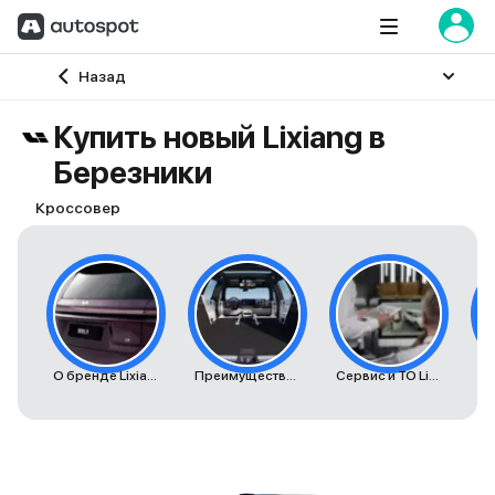
Главная
Назад
Купить новый Lixiang в
Березники
Кроссовер
О бренде Lixiang
Преимущества автомобилей Lixiang
Сервис и ТО Lixiang
К