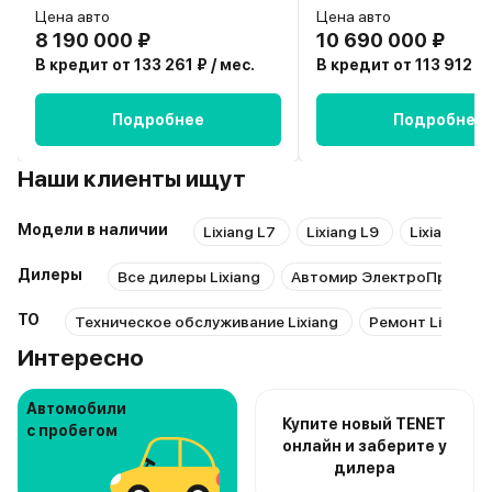
Цена авто
Цена авто
8 190 000 ₽
10 690 000 ₽
В кредит от 133 261 ₽ / мес.
В кредит от 113 912 ₽ 
Подробнее
Подробнее
Наши клиенты ищут
Модели в наличии
Lixiang L7
Lixiang L9
Lixiang L6
Дилеры
Все дилеры Lixiang
Автомир ЭлектроПремиум
ТО
Техническое обслуживание Lixiang
Ремонт Lixiang
Интересно
Автомобили
Купите новый TENET
с пробегом
онлайн и заберите у
дилера